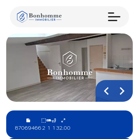
87069466
2
1
1
32.00