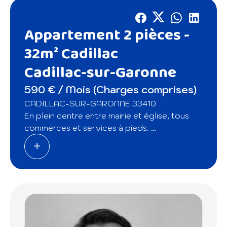
Appartement 2 pièces -
32m² Cadillac
Cadillac-sur-Garonne
590 € / Mois (Charges comprises)
CADILLAC-SUR-GARONNE 33410
En plein centre entre mairie et église, tous
commerces et services à pieds.
Dans un bel immeuble en pierre, découvrez
ce charmant appartement au calme du
dernier étage. Il est composé d'une pièce de
vie avec cuisine; la pièce est lumineuse, et
donne accès via un petit escalier à la
chambre, et à sa salle de douche.