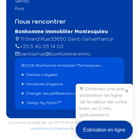
Vendu
Avis
Nous rencontrer
Bonhomme Immobilier Montesquieu
11 Grand Rue
33650 Saint-Selve
France
+33 5 40 05 14 03
saintselve@bonhomme.immo
©2026 Bonhomme Immobilier Montesquieu
Mentions légales
Honoraires d'agence
👋 Obtenez une pré-
✕
Changer ses préférences cookies
estimation en ligne
de la valeur de votre
Design by
Apimo™
bien, en 2 min,
gratuitement.
Ce site est protégé par reCAPTCHA et les règles de
confidentialité
et les
conditions d'utilisation
de Google s'appliquent.
Estimation en ligne