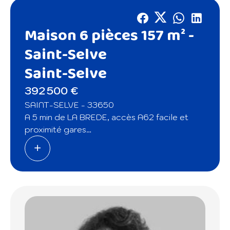
Maison 6 pièces 157 m² -
Saint-Selve
Saint-Selve
392 500 €
SAINT-SELVE - 33650
A 5 min de LA BREDE, accès A62 facile et
proximité gares
Située au coeur de la charmante commune
de Saint-Selve, à proximité immédiate des
commerces et des écoles, venez découvrir
cette maison de centre-bourg avec son
jardin intimiste.
Elle se compose au rez-de-chaussée d'un