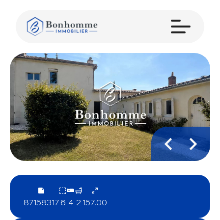
87158317
6
4
2
157.00