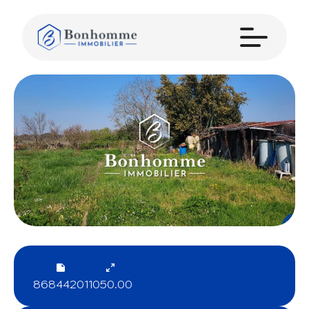
86844201
1050.00