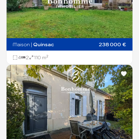
Maison
|
Quinsac
238 000 €
4
2
110 m²