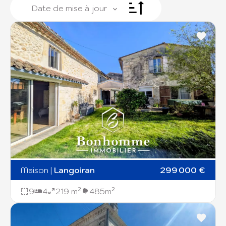
Date de mise à jour
+
−
7
Maison
|
Langoiran
299 000 €
9
4
219 m²
485m²