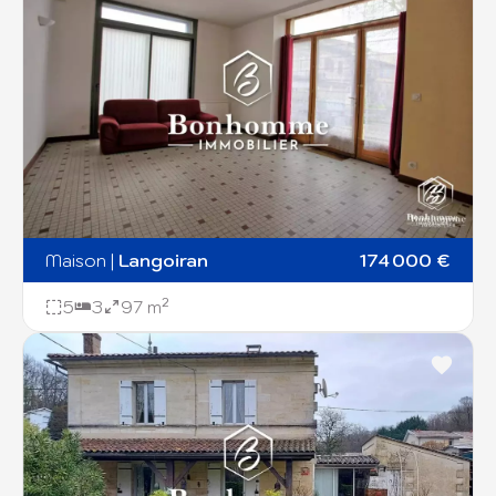
Maison
|
Langoiran
174 000 €
5
3
97 m²