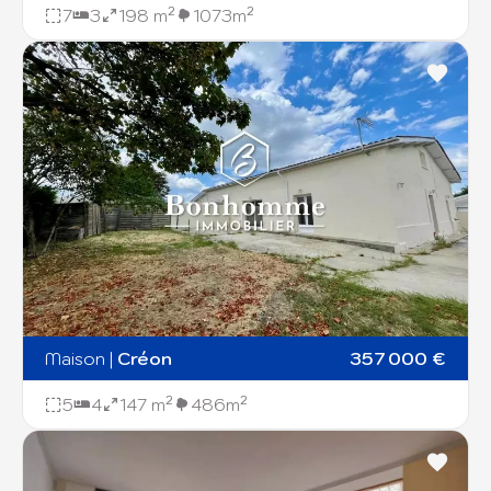
7
3
198 m²
1073m²
Maison
|
Créon
357 000 €
5
4
147 m²
486m²