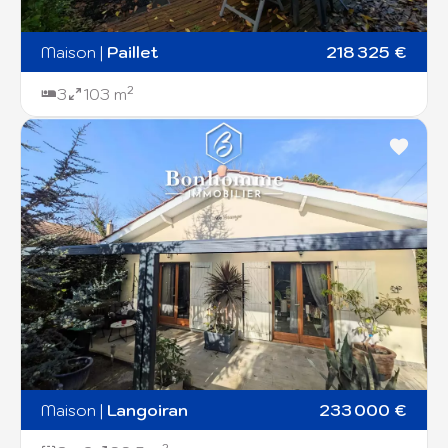
Maison
|
Paillet
218 325 €
3
103 m²
Maison
|
Langoiran
233 000 €