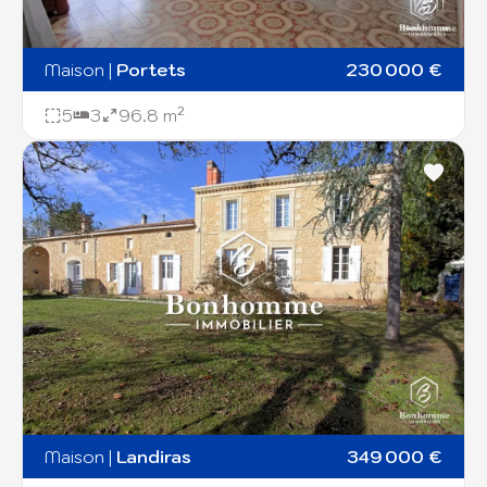
Maison
|
Portets
230 000 €
5
3
96.8 m²
Maison
|
Landiras
349 000 €