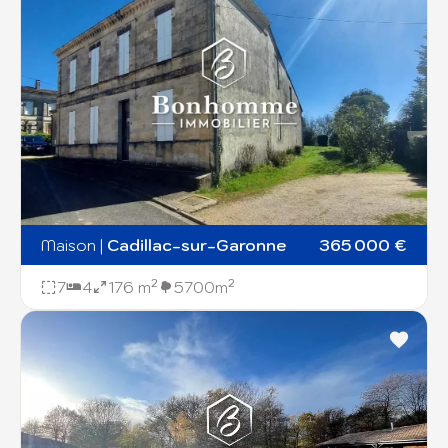
Maison
|
Cadillac-sur-Garonne
365 000 €
7
4
176 m²
5700m²