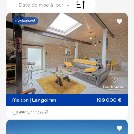
Date de mise à jour
Exclusivité
+
−
Maison
|
Langoiran
199 000 €
5
2
100 m²