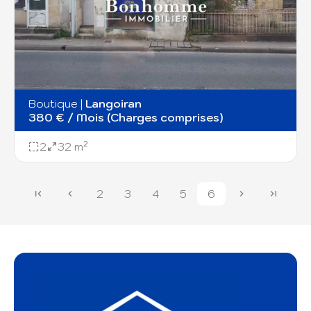
Boutique
|
Langoiran
380 € / Mois (Charges comprises)
2
32 m²
2
3
4
5
6