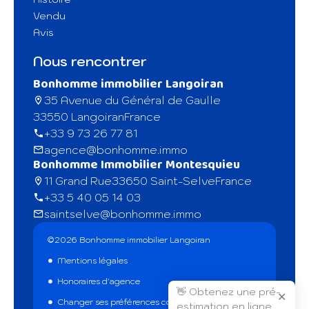
Vendu
Avis
Nous rencontrer
Bonhomme immobilier Langoiran
35 Avenue du Général de Gaulle
33550 Langoiran
France
+33 9 73 26 77 81
agence@bonhomme.immo
Bonhomme Immobilier Montesquieu
11 Grand Rue
33650 Saint-Selve
France
+33 5 40 05 14 03
saintselve@bonhomme.immo
©2026 Bonhomme immobilier Langoiran
Mentions légales
Honoraires d'agence
👋 Obtenez une pré-
✕
Changer ses préférences cookies
estimation en ligne