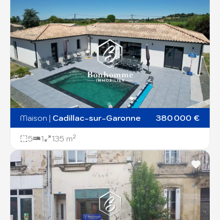
Maison
|
Cadillac-sur-Garonne
380 000 €
5
1
135 m²